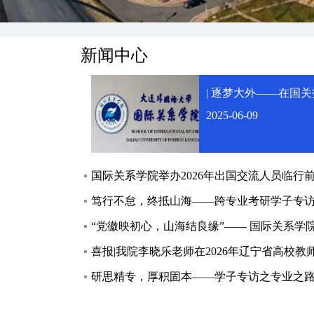
新闻中心
| 逐梦大外——在国
2025-06-09
国际关系学院举办2026年出国交流人员临行
笃行不怠，终抵山海——跨专业考研学子专
“党徽映初心，山海结良缘”—— 国际关系学
YES项目中外青年深度交流
喜报|我院李晓乐老师在2026年辽宁省高校
荣获二等奖
研思精专，厚积固本——学子专访之专业之