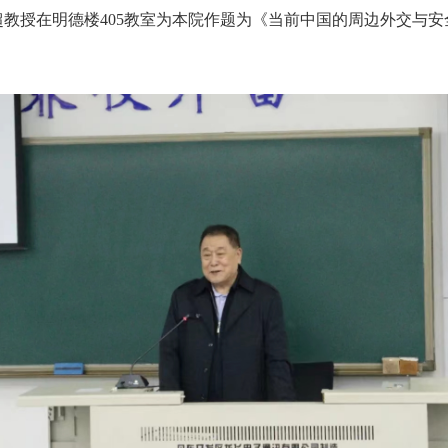
超教授在明德楼405教室为本院作题为《当前中国的周边外交与