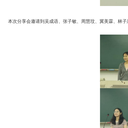
本次分享会邀请到吴成语、张子敏、周慧玟、冀美霖、林子惠