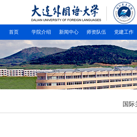
首页
学院介绍
新闻中心
师资队伍
党建工作
国际