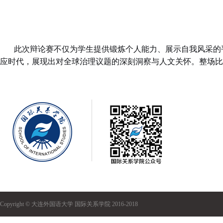
此次辩论赛不仅为学生提供锻炼个人能力、展示自我风采的
应时代，展现出对全球治理议题的深刻洞察与人文关怀。整场比
Copyright © 大连外国语大学 国际关系学院 2016-2018