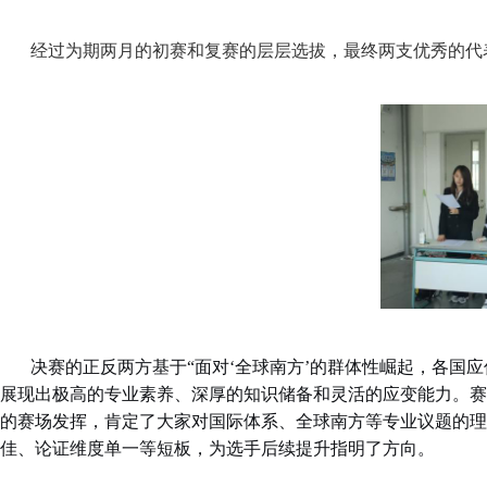
经过为期两月的初赛和复赛的层层选拔，最终两支优秀的代
决赛的正反两方基于“面对‘全球南方’的群体性崛起，各国
展现出极高的专业素养、深厚的知识储备和灵活的应变能力。赛
的赛场发挥，肯定了大家对国际体系、全球南方等专业议题的理
佳、论证维度单一等短板，为选手后续提升指明了方向。