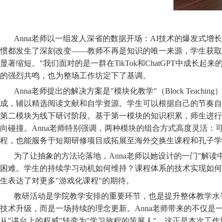
Anna老师以一组发人深省的数据开场：AI技术的爆发式
惯都发生了深刻改变——教师不再是知识的唯一来源，学生获取
显著缩短。"我们面对的是一群在TikTok和ChatGPT中成长
的强烈共鸣，也为整场工作坊定下了基调。
Anna老师提出的解决方案是"模块化教学"（Block Te
成，辅以精选阅读文献和自学资源。学生可以根据自己的节奏自
第二模块为线下研讨阶段。基于第一模块的知识积累，师生进行
向碰撞。Anna老师特别强调，两种模块的组合方式高度灵活：可
程，也能服务于短期研修项目或拓展至海外交换生课程和孔子学
为了让抽象的方法论落地，Anna老师以她设计的一门"解读中国"
困难。学生的持续学习动机如何维持？课程体系的技术实现如何
生表达了对更多"游戏化课程"的期待。
教研活动是学院教学安排的重要环节，也是提升整体教学水
技术升级，而是一场持续的理念更新。Anna老师带来的不仅是
从"讲台上的权威"转变为"学习旅程的策展人"。这正是本次工